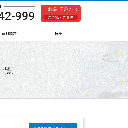
付
お急ぎの方
42-999
ご危篤・ご逝去
資料請求
特長
一覧