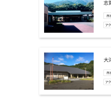
志
所
ア
大
所
ア