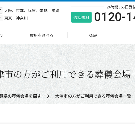
24時間365日受
ア
大阪、京都、兵庫、奈良、滋賀
0120-1
通話無料
ア
東京、神奈川
す
費用を調べる
Q&A
津市
の方がご利用できる葬儀会場
賀県の葬儀会場を探す
大津市
の方がご利用できる葬儀会場一覧